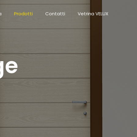
a
Prodotti
Contatti
Vetrina VELUX
ge