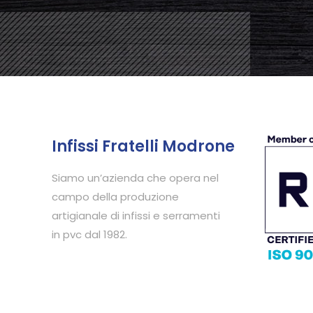
Infissi Fratelli Modrone
Siamo un’azienda che opera nel
campo della produzione
artigianale di infissi e serramenti
in pvc dal 1982.