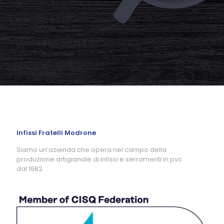
Infissi Fratelli Modrone
Siamo un’azienda che opera nel campo della
produzione artigianale di infissi e serramenti in pvc
dal 1982.