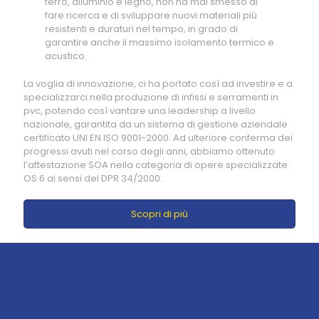
ferro, alluminio e legno, non ha mai smesso di
fare ricerca e di sviluppare nuovi materiali più
resistenti e duraturi nel tempo, in grado di
garantire anche il massimo isolamento termico e
acustico.
La voglia di innovazione, ci ha portato così ad investire e a
specializzarci nella produzione di infissi e serramenti in
pvc, potendo così vantare una leadership a livello
nazionale, garantita da un sistema di gestione aziendale
certificato UNI EN ISO 9001-2000. Ad ulteriore conferma dei
progressi avuti nel corso degli anni, abbiamo ottenuto
l’attestazione SOA nella categoria di opere specializzate
OS 6 ai sensi del DPR 34/2000.
Scopri di più